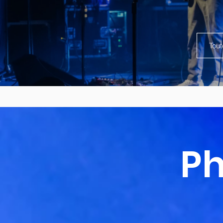
Tout
Ph